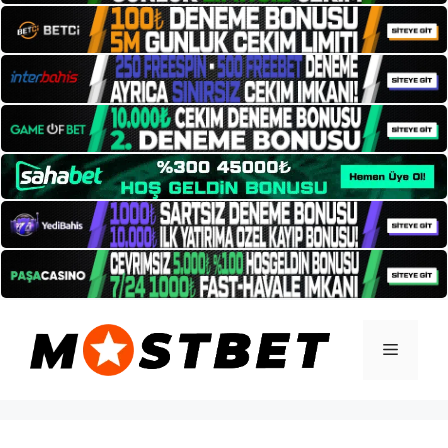
İçeriğe
atla
Menü