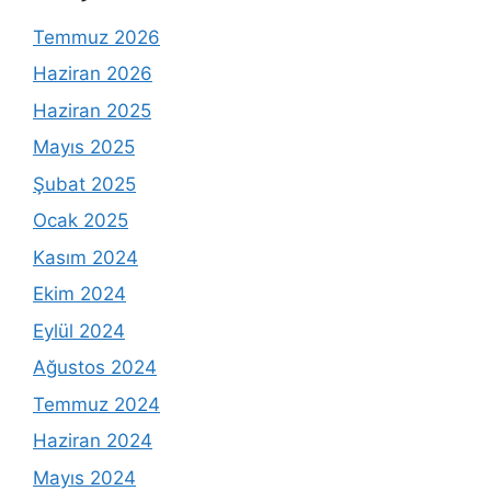
Temmuz 2026
Haziran 2026
Haziran 2025
Mayıs 2025
Şubat 2025
Ocak 2025
Kasım 2024
Ekim 2024
Eylül 2024
Ağustos 2024
Temmuz 2024
Haziran 2024
Mayıs 2024