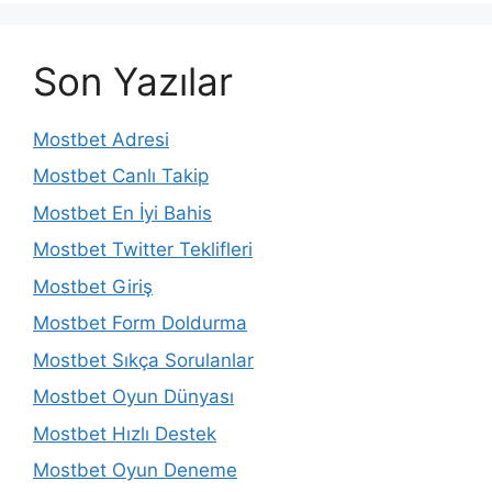
Son Yazılar
Mostbet Adresi
Mostbet Canlı Takip
Mostbet En İyi Bahis
Mostbet Twitter Teklifleri
Mostbet Giriş
Mostbet Form Doldurma
Mostbet Sıkça Sorulanlar
Mostbet Oyun Dünyası
Mostbet Hızlı Destek
Mostbet Oyun Deneme