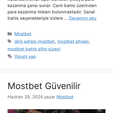
kazanma şansı sunar. Canlı bahis üzerinden
para kazanma imkanı bulunmaktadır. Sanal
bahis seçenekleriyle sizlere …
Devamını oku
Kategoriler
Mostbet
Etiketler
giris adresi mostbet
,
mostbet altyapı
,
mostbet bahis şifre süreci
Yorum yap
Mostbet Güvenilir
Haziran 29, 2024
yazar
Mostbet