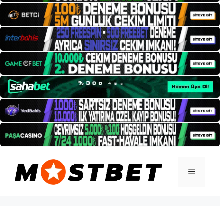
İçeriğe
atla
Menü