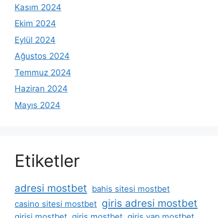
Kasım 2024
Ekim 2024
Eylül 2024
Ağustos 2024
Temmuz 2024
Haziran 2024
Mayıs 2024
Etiketler
adresi mostbet
bahis sitesi mostbet
giris adresi mostbet
casino sitesi mostbet
girisi mostbet
giris mostbet
giris yap mostbet