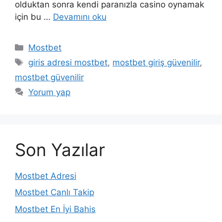
olduktan sonra kendi paranızla casino oynamak
için bu …
Devamını oku
Kategoriler
Mostbet
Etiketler
giris adresi mostbet
,
mostbet giriş güvenilir
,
mostbet güvenilir
Yorum yap
Son Yazılar
Mostbet Adresi
Mostbet Canlı Takip
Mostbet En İyi Bahis