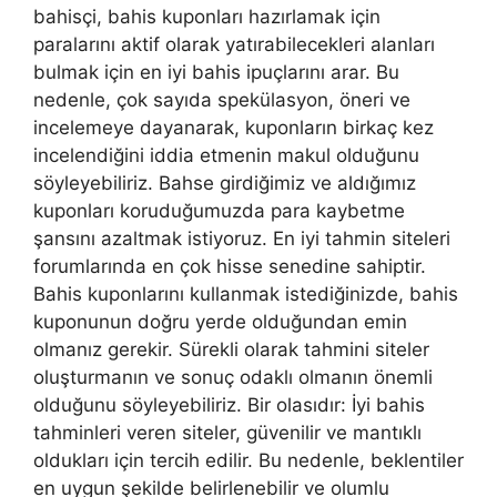
bahisçi, bahis kuponları hazırlamak için
paralarını aktif olarak yatırabilecekleri alanları
bulmak için en iyi bahis ipuçlarını arar. Bu
nedenle, çok sayıda spekülasyon, öneri ve
incelemeye dayanarak, kuponların birkaç kez
incelendiğini iddia etmenin makul olduğunu
söyleyebiliriz. Bahse girdiğimiz ve aldığımız
kuponları koruduğumuzda para kaybetme
şansını azaltmak istiyoruz. En iyi tahmin siteleri
forumlarında en çok hisse senedine sahiptir.
Bahis kuponlarını kullanmak istediğinizde, bahis
kuponunun doğru yerde olduğundan emin
olmanız gerekir. Sürekli olarak tahmini siteler
oluşturmanın ve sonuç odaklı olmanın önemli
olduğunu söyleyebiliriz. Bir olasıdır: İyi bahis
tahminleri veren siteler, güvenilir ve mantıklı
oldukları için tercih edilir. Bu nedenle, beklentiler
en uygun şekilde belirlenebilir ve olumlu