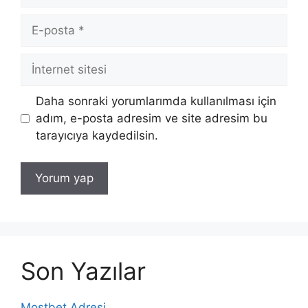
E-
posta
İnternet
sitesi
Daha sonraki yorumlarımda kullanılması için
adım, e-posta adresim ve site adresim bu
tarayıcıya kaydedilsin.
Son Yazılar
Mostbet Adresi