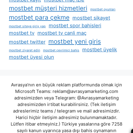
mostbet müşteri hizmetleri
mostbet oyunları
mostbet para çekme
mostbet sikayet
mostbet spor bahisleri
mostbet siteye giriş yap
mostbet tv
mostbet tv canli maç
mostbet yeni giris
mostbet twitter
mostbet üyelik
mostbet ziyaret edin
mostbet çevrimiçi bahis
mostbet üyesi olun
Avrasya'nın en büyük reklam platformunda olmak için
Microsoft Teams:
reklam@avrasyamarketing.com
adresimizden veya Telegram: @Avrasyamarketing
adresimizden irtibat kurabilirsiniz. (Tek iletişim
adreslerimiz teams / telegram ve mail adresimizdir.
Harici hiçbir iletişim adresimiz bulunmamaktadır.
Lütfen itibar etmeyiniz.) Türkiye yasalarına göre 7258
sayılı kanun uyarınca yasa dışı bahis oynamanın