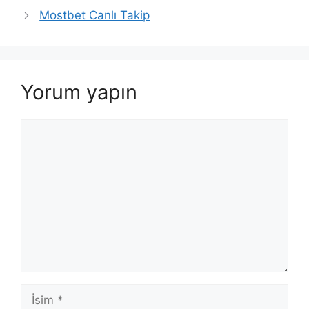
Mostbet Canlı Takip
Yorum yapın
Yorum
İsim