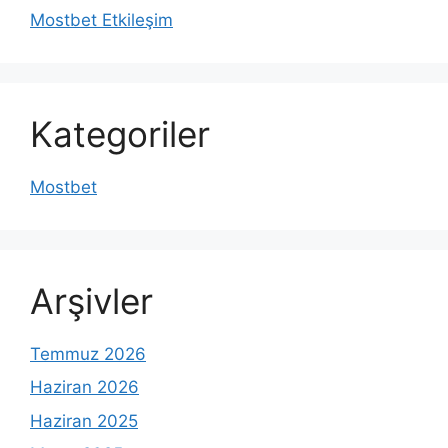
Mostbet Etkileşim
Kategoriler
Mostbet
Arşivler
Temmuz 2026
Haziran 2026
Haziran 2025