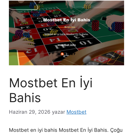
Mostbet En İyi
Bahis
Haziran 29, 2026
yazar
Mostbet
Mostbet en iyi bahis Mostbet En İyi Bahis. Çoğu