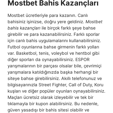
Mostbet Bahis Kazançları
Mostbet ücretleriyle para kazanın. Canlı
bahisiniz işinizse, doğru yere geldiniz.
Mostbet
bahis kazançları
ile birçok farklı şeye bahse
girebilir ve para kazanabilirsiniz. Farklı sporlar
için canlı bahis uygulamalarını kullanabilirsiniz.
Futbol oyunlarına bahse girmenin farklı yolları
var. Basketbol, tenis, voleybol ve hentbol gibi
diğer sporları da oynayabilirsiniz. ESPOR
yarışmalarının bir parçası olsalar bile, çevrimiçi
yarışmalara katıldığınızda başka herhangi bir
siteye bahse girebilirsiniz. Akıllı telefonunuz ve
bilgisayarınızla Street Fighter, Call of Duty, Koru
kuşları ve diğer popüler oyunları oynayabilirsiniz.
Maçları ücretsiz olarak izleyebilir ve tek bir
tıklamayla bir kupon alabilirsiniz. Bu nedenle,
güven yasadışı bir bahis sitesi olabilir ve