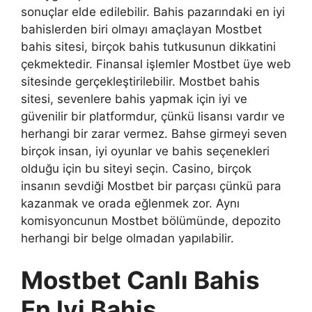
sonuçlar elde edilebilir. Bahis pazarındaki en iyi
bahislerden biri olmayı amaçlayan Mostbet
bahis sitesi, birçok bahis tutkusunun dikkatini
çekmektedir. Finansal işlemler Mostbet üye web
sitesinde gerçekleştirilebilir. Mostbet bahis
sitesi, sevenlere bahis yapmak için iyi ve
güvenilir bir platformdur, çünkü lisansı vardır ve
herhangi bir zarar vermez. Bahse girmeyi seven
birçok insan, iyi oyunlar ve bahis seçenekleri
olduğu için bu siteyi seçin. Casino, birçok
insanın sevdiği Mostbet bir parçası çünkü para
kazanmak ve orada eğlenmek zor. Aynı
komisyoncunun Mostbet bölümünde, depozito
herhangi bir belge olmadan yapılabilir.
Mostbet Canlı Bahis
En Iyi Bahis