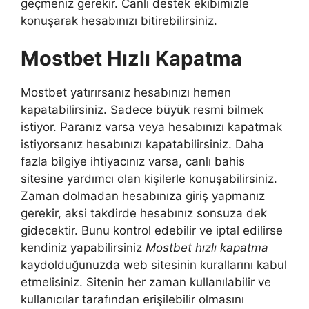
geçmeniz gerekir. Canlı destek ekibimizle
konuşarak hesabınızı bitirebilirsiniz.
Mostbet Hızlı Kapatma
Mostbet yatırırsanız hesabınızı hemen
kapatabilirsiniz. Sadece büyük resmi bilmek
istiyor. Paranız varsa veya hesabınızı kapatmak
istiyorsanız hesabınızı kapatabilirsiniz. Daha
fazla bilgiye ihtiyacınız varsa, canlı bahis
sitesine yardımcı olan kişilerle konuşabilirsiniz.
Zaman dolmadan hesabınıza giriş yapmanız
gerekir, aksi takdirde hesabınız sonsuza dek
gidecektir. Bunu kontrol edebilir ve iptal edilirse
kendiniz yapabilirsiniz
Mostbet hızlı kapatma
kaydolduğunuzda web sitesinin kurallarını kabul
etmelisiniz. Sitenin her zaman kullanılabilir ve
kullanıcılar tarafından erişilebilir olmasını