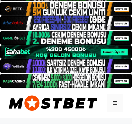
İçeriğe
atla
Menü