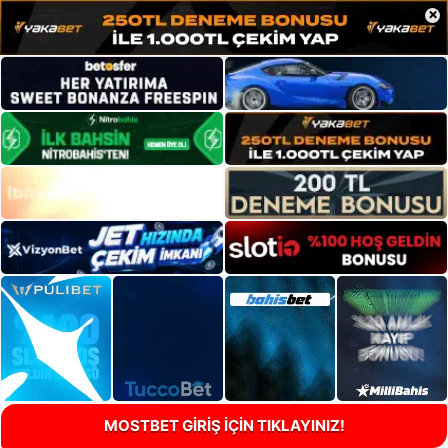
×
MOSTBET GİRİŞ İÇİN TIKLAYINIZ!