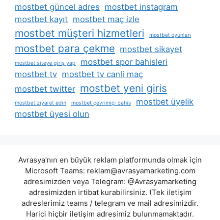
mostbet güncel adres
mostbet instagram
mostbet kayıt
mostbet maç izle
mostbet müşteri hizmetleri
mostbet oyunları
mostbet para çekme
mostbet sikayet
mostbet spor bahisleri
mostbet siteye giriş yap
mostbet tv
mostbet tv canli maç
mostbet yeni giris
mostbet twitter
mostbet üyelik
mostbet ziyaret edin
mostbet çevrimiçi bahis
mostbet üyesi olun
Avrasya'nın en büyük reklam platformunda olmak için
Microsoft Teams:
reklam@avrasyamarketing.com
adresimizden veya Telegram: @Avrasyamarketing
adresimizden irtibat kurabilirsiniz. (Tek iletişim
adreslerimiz teams / telegram ve mail adresimizdir.
Harici hiçbir iletişim adresimiz bulunmamaktadır.