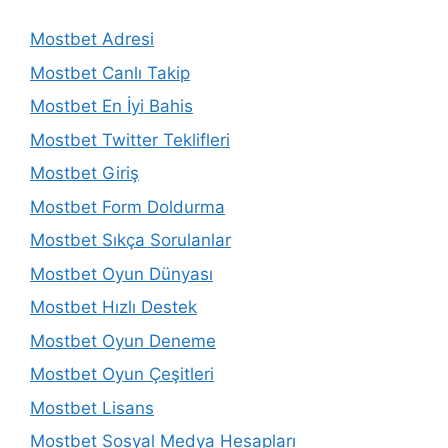
Mostbet Adresi
Mostbet Canlı Takip
Mostbet En İyi Bahis
Mostbet Twitter Teklifleri
Mostbet Giriş
Mostbet Form Doldurma
Mostbet Sıkça Sorulanlar
Mostbet Oyun Dünyası
Mostbet Hızlı Destek
Mostbet Oyun Deneme
Mostbet Oyun Çeşitleri
Mostbet Lisans
Mostbet Sosyal Medya Hesapları