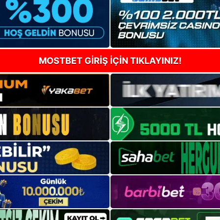
MOSTBET GİRİŞ İÇİN TIKLAYINIZ!