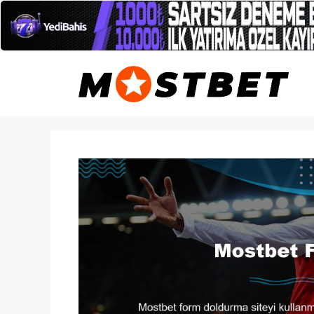
İçeriğe
atla