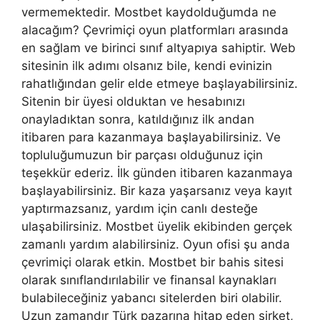
vermemektedir. Mostbet kaydolduğumda ne
alacağım? Çevrimiçi oyun platformları arasında
en sağlam ve birinci sınıf altyapıya sahiptir. Web
sitesinin ilk adımı olsanız bile, kendi evinizin
rahatlığından gelir elde etmeye başlayabilirsiniz.
Sitenin bir üyesi olduktan ve hesabınızı
onayladıktan sonra, katıldığınız ilk andan
itibaren para kazanmaya başlayabilirsiniz. Ve
topluluğumuzun bir parçası olduğunuz için
teşekkür ederiz. İlk günden itibaren kazanmaya
başlayabilirsiniz. Bir kaza yaşarsanız veya kayıt
yaptırmazsanız, yardım için canlı desteğe
ulaşabilirsiniz. Mostbet üyelik ekibinden gerçek
zamanlı yardım alabilirsiniz. Oyun ofisi şu anda
çevrimiçi olarak etkin. Mostbet bir bahis sitesi
olarak sınıflandırılabilir ve finansal kaynakları
bulabileceğiniz yabancı sitelerden biri olabilir.
Uzun zamandır Türk pazarına hitap eden şirket,