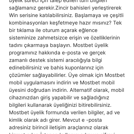
üyelik süreci için talep edilen tüm bilgileri
sağlamanız gerekir.Zincir bahisleri yerleştirerek
Win serisine katılabilirsiniz. Başlamaya ve çeşitli
kombinasyonları keşfetmeye hazır mısınız? Tek
bir tıklama ile oturum açarak eğlence
sisteminize zahmetsizce erişin ve özelliklerinin
tadını çıkarmaya başlayın. Mostbet üyelik
programınız hakkında e-posta ve gerçek
zamanlı destek sistemi aracılığıyla bilgi
edinebilirsiniz ve bahis kuponlarınız için
çözümler sağlayabilirler. Üye olmak için Mostbet
mobil uygulamasını indirin ve Mostbet mobil
üyesini doğrudan indirin. Alternatif olarak, mobil
cihazınızdan giriş yapabilir ve sağladığınız
bilgileri kullanarak üyeliğinizi bitirebilirsiniz.
Mostbet üyelik formunda verilen bilgiler, ad ve
kimlik olarak adı girer. Mevcut e -posta
adresiniz birincil iletişim araçlarınız olarak