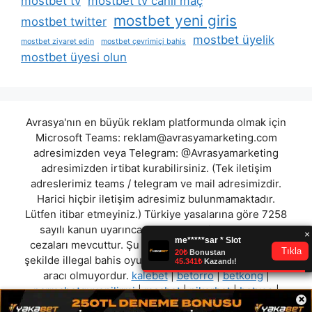
mostbet tv
mostbet tv canli maç
mostbet yeni giris
mostbet twitter
mostbet üyelik
mostbet ziyaret edin
mostbet çevrimiçi bahis
mostbet üyesi olun
Avrasya'nın en büyük reklam platformunda olmak için
Microsoft Teams:
reklam@avrasyamarketing.com
adresimizden veya Telegram: @Avrasyamarketing
adresimizden irtibat kurabilirsiniz. (Tek iletişim
adreslerimiz teams / telegram ve mail adresimizdir.
Harici hiçbir iletişim adresimiz bulunmamaktadır.
Lütfen itibar etmeyiniz.) Türkiye yasalarına göre 7258
sayılı kanun uyarınca yasa dışı bahis oynamanın
cezaları mevcuttur. Şu an bulunduğunuz site hiç bir
şekilde illegal bahis oyunları oynatmıyor ve oynamaya
aracı olmuyordur.
kalebet
|
betorro
|
betkong
|
parmabetguvenilirmi
|
macbet
|
pikerbet
|
betves
|
×
bahisbeta
"