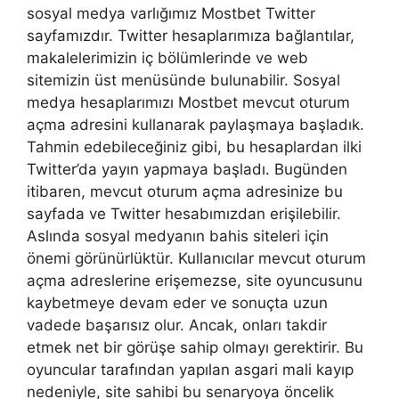
sosyal medya varlığımız Mostbet Twitter
sayfamızdır. Twitter hesaplarımıza bağlantılar,
makalelerimizin iç bölümlerinde ve web
sitemizin üst menüsünde bulunabilir. Sosyal
medya hesaplarımızı Mostbet mevcut oturum
açma adresini kullanarak paylaşmaya başladık.
Tahmin edebileceğiniz gibi, bu hesaplardan ilki
Twitter’da yayın yapmaya başladı. Bugünden
itibaren, mevcut oturum açma adresinize bu
sayfada ve Twitter hesabımızdan erişilebilir.
Aslında sosyal medyanın bahis siteleri için
önemi görünürlüktür. Kullanıcılar mevcut oturum
açma adreslerine erişemezse, site oyuncusunu
kaybetmeye devam eder ve sonuçta uzun
vadede başarısız olur. Ancak, onları takdir
etmek net bir görüşe sahip olmayı gerektirir. Bu
oyuncular tarafından yapılan asgari mali kayıp
nedeniyle, site sahibi bu senaryoya öncelik