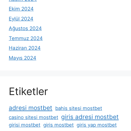
Ekim 2024
Eylül 2024
Ağustos 2024
Temmuz 2024
Haziran 2024
Mayıs 2024
Etiketler
adresi mostbet
bahis sitesi mostbet
giris adresi mostbet
casino sitesi mostbet
girisi mostbet
giris mostbet
giris yap mostbet