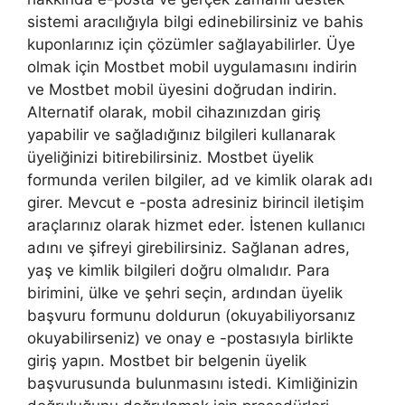
sistemi aracılığıyla bilgi edinebilirsiniz ve bahis
kuponlarınız için çözümler sağlayabilirler. Üye
olmak için Mostbet mobil uygulamasını indirin
ve Mostbet mobil üyesini doğrudan indirin.
Alternatif olarak, mobil cihazınızdan giriş
yapabilir ve sağladığınız bilgileri kullanarak
üyeliğinizi bitirebilirsiniz. Mostbet üyelik
formunda verilen bilgiler, ad ve kimlik olarak adı
girer. Mevcut e -posta adresiniz birincil iletişim
araçlarınız olarak hizmet eder. İstenen kullanıcı
adını ve şifreyi girebilirsiniz. Sağlanan adres,
yaş ve kimlik bilgileri doğru olmalıdır. Para
birimini, ülke ve şehri seçin, ardından üyelik
başvuru formunu doldurun (okuyabiliyorsanız
okuyabilirseniz) ve onay e -postasıyla birlikte
giriş yapın. Mostbet bir belgenin üyelik
başvurusunda bulunmasını istedi. Kimliğinizin