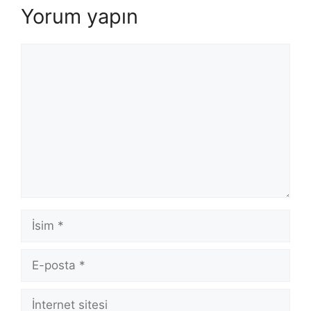
Yorum yapın
Yorum
İsim
E-
posta
İnternet