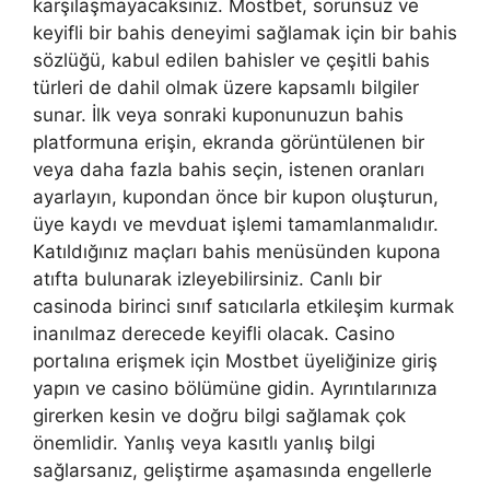
karşılaşmayacaksınız. Mostbet, sorunsuz ve
keyifli bir bahis deneyimi sağlamak için bir bahis
sözlüğü, kabul edilen bahisler ve çeşitli bahis
türleri de dahil olmak üzere kapsamlı bilgiler
sunar. İlk veya sonraki kuponunuzun bahis
platformuna erişin, ekranda görüntülenen bir
veya daha fazla bahis seçin, istenen oranları
ayarlayın, kupondan önce bir kupon oluşturun,
üye kaydı ve mevduat işlemi tamamlanmalıdır.
Katıldığınız maçları bahis menüsünden kupona
atıfta bulunarak izleyebilirsiniz. Canlı bir
casinoda birinci sınıf satıcılarla etkileşim kurmak
inanılmaz derecede keyifli olacak. Casino
portalına erişmek için Mostbet üyeliğinize giriş
yapın ve casino bölümüne gidin. Ayrıntılarınıza
girerken kesin ve doğru bilgi sağlamak çok
önemlidir. Yanlış veya kasıtlı yanlış bilgi
sağlarsanız, geliştirme aşamasında engellerle