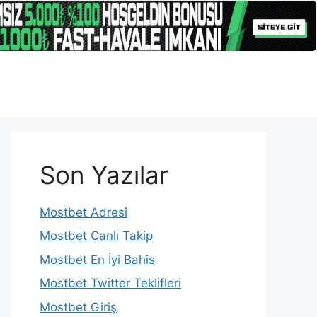
Son Yazılar
Mostbet Adresi
Mostbet Canlı Takip
Mostbet En İyi Bahis
Mostbet Twitter Teklifleri
Mostbet Giriş