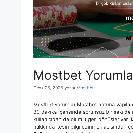
Mostbet Yorumla
Ocak 25, 2025
yazar
Mostbet
Mostbet yorumlar Mostbet notuna yapılan
30 dakika içerisinde sorunsuz bir şekilde
kullanıcıdan da olumlu geri dönüşler var. Mo
hakkında kesin bilgi edinmek açısından çok