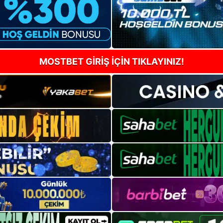
MOSTBET GİRİŞ İÇİN TIKLAYINIZ!