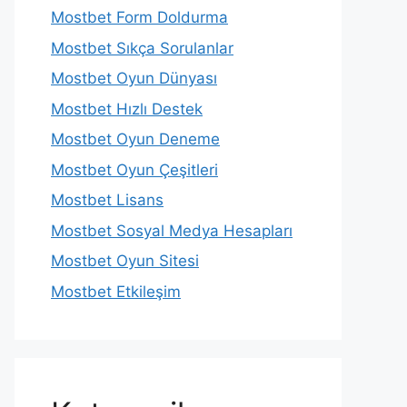
Mostbet Form Doldurma
Mostbet Sıkça Sorulanlar
Mostbet Oyun Dünyası
Mostbet Hızlı Destek
Mostbet Oyun Deneme
Mostbet Oyun Çeşitleri
Mostbet Lisans
Mostbet Sosyal Medya Hesapları
Mostbet Oyun Sitesi
Mostbet Etkileşim