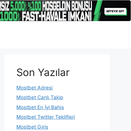
Son Yazılar
Mostbet Adresi
Mostbet Canlı Takip
Mostbet En İyi Bahis
Mostbet Twitter Teklifleri
Mostbet Giriş