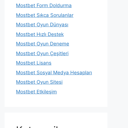
Mostbet Form Doldurma
Mostbet Sıkça Sorulanlar
Mostbet Oyun Dünyası
Mostbet Hızlı Destek
Mostbet Oyun Deneme
Mostbet Oyun Çeşitleri
Mostbet Lisans
Mostbet Sosyal Medya Hesapları
Mostbet Oyun Sitesi
Mostbet Etkileşim