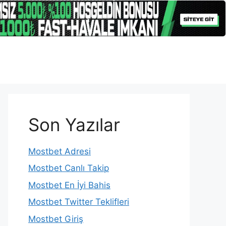
Son Yazılar
Mostbet Adresi
Mostbet Canlı Takip
Mostbet En İyi Bahis
Mostbet Twitter Teklifleri
Mostbet Giriş