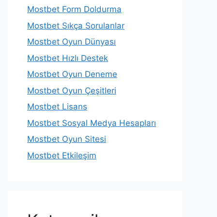
Mostbet Form Doldurma
Mostbet Sıkça Sorulanlar
Mostbet Oyun Dünyası
Mostbet Hızlı Destek
Mostbet Oyun Deneme
Mostbet Oyun Çeşitleri
Mostbet Lisans
Mostbet Sosyal Medya Hesapları
Mostbet Oyun Sitesi
Mostbet Etkileşim