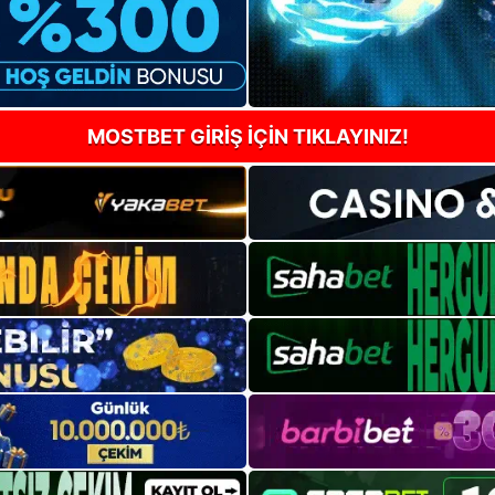
MOSTBET GİRİŞ İÇİN TIKLAYINIZ!