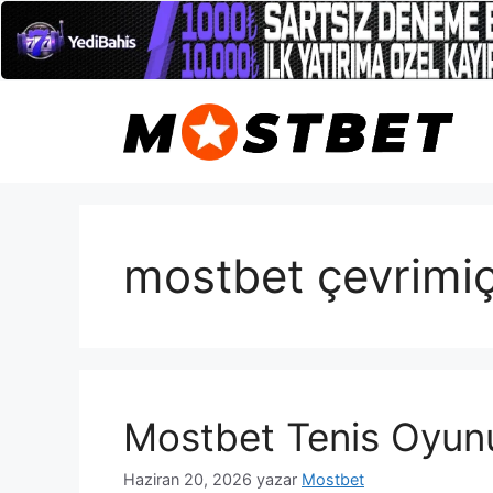
İçeriğe
atla
mostbet çevrimiç
Mostbet Tenis Oyun
Haziran 20, 2026
yazar
Mostbet