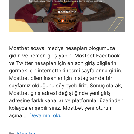
Mostbet sosyal medya hesapları blogumuza
gidin ve hemen giriş yapın. Mostbet Facebook
ve Twitter hesapları için en son giriş bilgilerini
görmek için internetteki resmi sayfalarına gidin.
Mostbet bilen insanlar için Instagram’da bir
sayfamız olduğunu söyleyebiliriz. Sonuç olarak,
Mostbet giriş adresi değiştiğinde yeni giriş
adresine farklı kanallar ve platformlar üzerinden
kolayca erişebilirsiniz. Mostbet yeni oturum
açma …
Devamını oku
Kategoriler