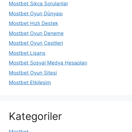
Mostbet Sıkça Sorulanlar
Mostbet Oyun Dünyası
Mostbet Hızlı Destek
Mostbet Oyun Deneme
Mostbet Oyun Çeşitleri
Mostbet Lisans
Mostbet Sosyal Medya Hesapları
Mostbet Oyun Sitesi
Mostbet Etkileşim
Kategoriler
Mostbet