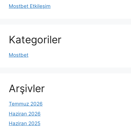
Mostbet Etkileşim
Kategoriler
Mostbet
Arşivler
Temmuz 2026
Haziran 2026
Haziran 2025