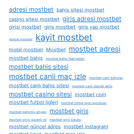
adresi mostbet
bahis sitesi mostbet
giris adresi mostbet
casino sitesi mostbet
girisi mostbet
giris mostbet
giris yap mostbet
kayit mostbet
güncel mostbet
mostbet adresi
mobil mostbet
Mostbet
mostbet bahis
mostbet bahis faaliyetleri
mostbet bahis sitesi
mostbet canli maç izle
mostbet canlı bahisler
mostbet canlı bahis sitesi
mostbet canlı destek ekibi
mostbet casino sitesi
mostbet com
mostbet futbol ligleri
mostbet futbol oyun ayrıntıları
mostbet giris
mostbet gelişmiş altyapı
mostbet girişi güvenli mi
mostbet giriş sorunu
mostbet güncel adres
mostbet instagram