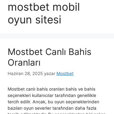
mostbet mobil
oyun sitesi
Mostbet Canlı Bahis
Oranları
Haziran 28, 2025
yazar
Mostbet
Mostbet canlı bahis oranları bahis ve bahis
seçenekleri kullanıcılar tarafından genellikle
tercih edilir. Ancak, bu oyun seçeneklerinden
bazıları oyun severler tarafından daha fazla